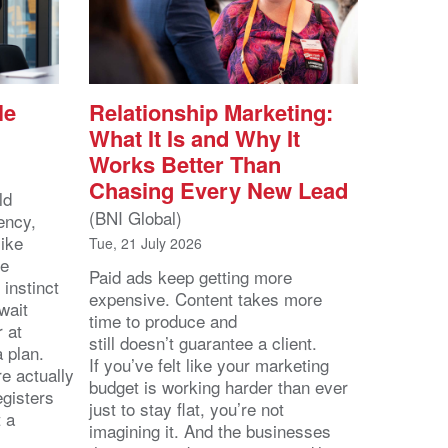
le
Relationship Marketing:
What It Is and Why It
Works Better Than
Chasing Every New Lead
ld
(BNI Global)
ency,
like
Tue, 21 July 2026
he
Paid ads keep getting more
 instinct
expensive. Content takes more
wait
time to produce and
r at
still doesn’t guarantee a client.
 a plan.
If you’ve felt like your marketing
e actually
budget is working harder than ever
egisters
just to stay flat, you’re not
t a
imagining it. And the businesses