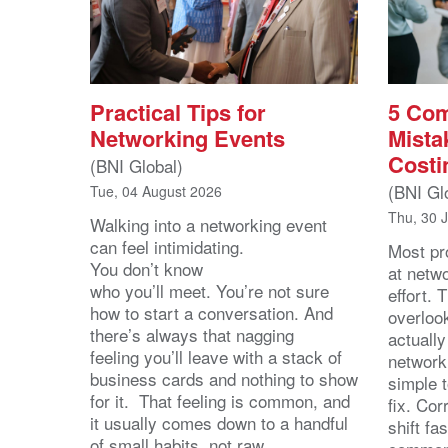
Practical Tips for
5 Co
Networking Events
Mista
Costi
(BNI Global)
(BNI Gl
Tue, 04 August 2026
Thu, 30 
Walking into a networking event
can feel intimidating.
Most pro
You don’t know
at netw
who you’ll meet. You’re not sure
effort.
how to start a conversation. And
overloo
there’s always that nagging
actuall
feeling you’ll leave with a stack of
network
business cards and nothing to show
simple 
for it. That feeling is common, and
fix. Cor
it usually comes down to a handful
shift fa
of small habits, not raw