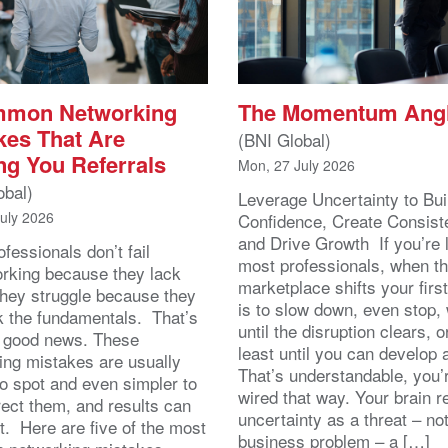
mmon Networking
The Momentum Ang
kes That Are
(BNI Global)
ng You Referrals
Mon, 27 July 2026
obal)
Leverage Uncertainty to Bui
July 2026
Confidence, Create Consist
and Drive Growth If you’re 
fessionals don’t fail
most professionals, when t
orking because they lack
marketplace shifts your first
 They struggle because they
is to slow down, even stop, 
k the fundamentals. That’s
until the disruption clears, o
y good news. These
least until you can develop
ing mistakes are usually
That’s understandable, you’r
to spot and even simpler to
wired that way. Your brain r
rect them, and results can
uncertainty as a threat – no
st. Here are five of the most
business problem – a […]